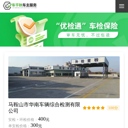

马鞍山市华南车辆综合检测有限
100分





公司
400
安检 + 环检价格：
元
300
单安检价格：
元