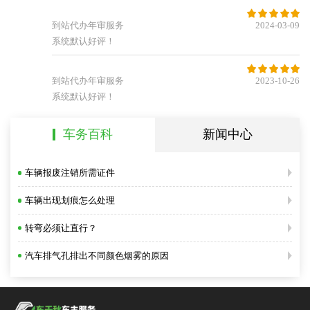





到站代办年审服务
2024-03-09
系统默认好评！





到站代办年审服务
2023-10-26
系统默认好评！
车务百科
新闻中心
车辆报废注销所需证件
车辆出现划痕怎么处理
转弯必须让直行？
汽车排气孔排出不同颜色烟雾的原因