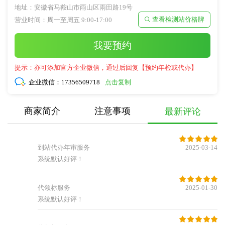
地址：安徽省马鞍山市雨山区雨田路19号
查看检测站价格牌
营业时间：周一至周五 9:00-17:00

我要预约
提示：亦可添加官方企业微信，通过后回复【预约年检或代办】
企业微信：
17356509718
点击复制
商家简介
注意事项
最新评论





到站代办年审服务
2025-03-14
系统默认好评！





代领标服务
2025-01-30
系统默认好评！




