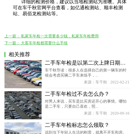
详细的检测价格，建议以当地检测站为准噢。具体
可在车千秋官网平台查看，如
亿通检测站
、
顺丰检测
站
、
易佰龙检测站
等。
上一篇：
私家车年检一次需要多少钱，私家车年检费用
下一篇：
大客车年检都需要什么手续
相关推荐
二手车年检是以第二次上牌日期为准吗？
车千秋导读：很多人在选择自己的第一辆车的时
候会考虑买辆二手车来练手，...
来源：车千秋
2022-02-21
二手车年检过不去怎么办？
对男人来说，买车是比买房还开心的事情。哪怕
是二手车，只要自己喜欢，照...
来源：车千秋
2020-09-16
二手车年检标志怎么领取？
说到当下年轻人生活的刚需，就离不开车和房。