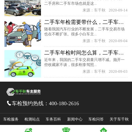
二手房和二手车市场也就是这...
来源：车千秋
2020-09-14
二手车年检需要带什么，二手车年检多久年检一次
随着我国汽车行业的不断发展，二手车交易市场
也在不断扩张。很多小白车主...
来源：车千秋
2020-09-04
二手车年检时间怎么算，二手车年检是以第二次上牌日期为准吗
近年来，我国的二手车交易量只增不减。抛开一
些收藏家不谈，很多刚拿驾照...
来源：车千秋
2020-09-03
车检预约热线：
400-180-2616

车检服务
检测站点
车务百科
新闻中心
车检问答
关于车千秋



皖ICP备14036172号-1