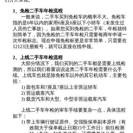
1、免检二手车年检流程
一般来说，二手车买到免检车的概率不大。免检车
指的是
6年以内的家用
6座及6座以下
小轿车（未发生过
人员伤亡事故）。如果您买到免检的二手车，年检就特
别简单了，因为免检的
二手车年检
只
需要每两年申请一
次年检标志
。现在申领免检标更是非常简单，只需要在
12123注册账号，就可以直接在线申领
。
2、
上线二手车年检流程
大部分情况下，我们买到的二手车都是需要上线检
测的，所以我们着重说说这类
二手车年检
需要什么手
续。
上线车
也就是除
免检车以外的其它机动车，
主要包
括：
1)
面包车和
7座及7座以上非营运轿车
2)
营运载客汽车
3)
载货汽车和大型、中型非营运载客汽车
上线
二手车年检
的审车手续要复杂一点，具体流程
如下：
1)
带上车辆行驶证原件、交强险保单副本原件（有
效期大于保单截止日期
15个工作日）前往检测