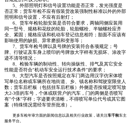
5、外部照明灯和信号设置功能是否正常，发光强度是
否正常；
货车年检
不应有假装货改装强制性标准以外的外部
照明和信号设置，不应有后射灯；
6、
货车年检
轮胎安装是否符合要求，两轴同侧应装用
同一型号、规格和花纹的轮胎，轮胎螺栓、半轴螺栓应齐
全、紧固；规格应该和机动车登记信息相符；胎面不应该有
影响使用的缺损、异常磨损和变形等；
7、
货车年检
号牌以及号牌的安装符合各项规定；号
牌、行驶证及车身上喷印的号牌放大字样有无损坏、涂改字
迹不清等情况；
8、检验车辆的制动性、转向操纵性、排气及其它安全
性能是否符合"机动车安全运行技术条件"的要求；
9、大型汽车是否按照规定在车门两边用汉字仿宋体喷
写单位名称或车辆所在地街道、乡、镇名称和驾驶室限坐人
数；货车后栏板（包括挂车后栏板）外侧是否按规定喷写放
大2-3倍的车号，个体或联营户的汽车，门的两侧是否喷写
有"个体"字样；字迹要求清晰，不得喷写单位代号或其它图
案（特殊情况需经车管所批准）。
更多车检年审方面的新闻信息以及相关行业政策，请关注
车千秋
车主
服务平台。