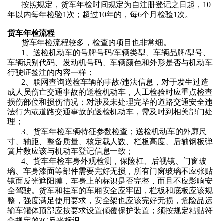
按照规定，货车年检时间规定
为自
注册登记之日起，
1
0
年以内每年检验1次；超过10年的，每6个月检验1次。
货车年检流程
货车年检
流程较多，检查的项目也非常细。
1、送检机动车的号牌号码/车辆类型、车辆品牌/型号、
车辆识别代码、发动机号码、车辆颜色和外形是否与机动车
行驶证签注的内容一样；
2、联网查询送检车辆的事故/违法信息，对于发生过造
成人员伤亡交通事故的送检机动车，人工检验时应重点检查
损伤部位和损伤情况；对涉及未处理完毕的道路交通安全违
法行为或道路交通事故的送检机动车，需及时到相关部门处
理；
3、
货车年检
车辆特征参数检查；送检机动车的外廓尺
寸、轴距、整备质量、核定载人数、栏板高度、后轴钢板弹
簧片数应该与机动车登记信息一致；
4、
货车年检
车身外观检测，保险杠、后视镜、门窗玻
璃、车身漆面等部件需要完好无损，所有门窗玻璃不应张贴
镜面反光遮阳膜，车身上的标识是否完整，而且不应影响安
全驾驶。货车和挂车的车厢安全应牢固，栏板和底板应该规
整，强度满足使用要求，安全架也应该完好无损，危险品运
输车罐体顶部应按要求设置倾覆保护装置；须按规定粘贴符
合规定的
3C反光标识。