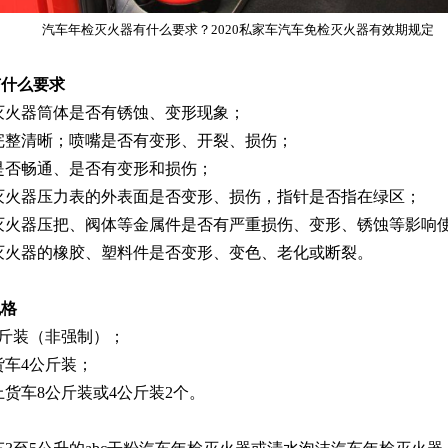
汽车年检灭火器有什么要求？2020私家车汽车免检灭火器有效期规定
有什么要求
灭火器
筒体是否有锈蚀、变形现象
；
完整清晰
；
喷嘴是否有变形、开裂、损伤
；
是否畅通、是否有变形和损伤
；
灭火器
压力表的外表面是否变形、损伤，指针是否指在绿区
；
灭火器
压把、阀体等金属件是否有严重损伤、变形、锈蚀等影响
灭火器
的橡胶、塑料件是否变形、变色、老化或断裂
。
规格
公斤装
（
非强制
）；
货车4公斤装
；
上货车8公斤装或4公斤装2个。