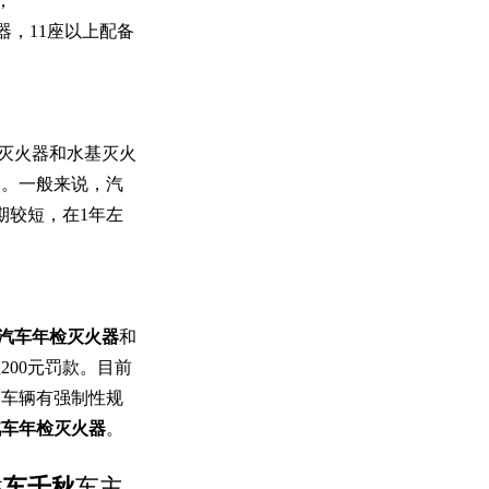
；
器
，
11座以上配备
灭火器和水基灭火
火。一般来说，
汽
期较短，在1年左
汽车
年检
灭火器
和
至200元罚款。目前
的车辆有强制性规
汽车
年检
灭火器
。
注
车千秋
车主