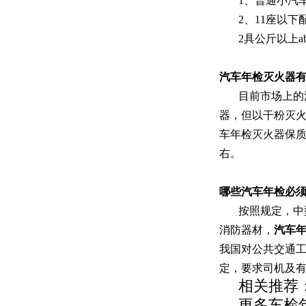
1、普通小汽车
2、11座以下
2具公斤以上a
汽车
年
检灭火器
目前市场上的
器，但以干粉灭
车年检灭火器
保
右。
哪些
汽车
年检必
按照规定，
中
消防器材，
汽车
我国对公共交通
定，要求司机及
相关推荐
更多车检