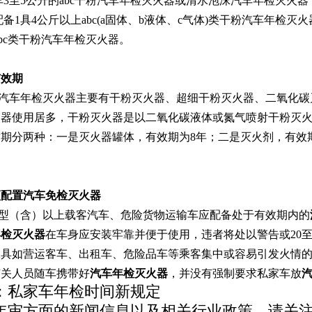
3至5公升的abc干粉
汽车
年
检灭火器
或清水泡沫
汽车
年检
灭火器
配备1具4公斤以上abc(a固体、b液体、c气体)类干粉
汽车
年检
灭火
bc类干粉
汽车
年检
灭火器
。
有效期
汽车年检灭火器
主要有干粉灭火器、超细干粉灭火器、二氧化碳
火器使用居多，干粉灭火器是以二氧化碳液体或氮气喷射干粉灭
质期分两种：一是灭火器罐体，有效期为
8年
；
二是灭火剂，有效
须配置
汽车免检灭火器
型（含）以上载客汽车、危险货物运输车应配备处于有效期内的
年检
灭火器
在车身应安装牢靠并便于使用，违者将处以警告或
20
工具如营运客车、出租车、危险品车等乘客集中或容易引发火情
有关人员随车携带好
汽车
年检
灭火器
，并没有强制要求私家车放
：
私家车年检时间新规定
年审方面的新闻信息以及相关行业政策，请关