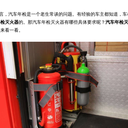
言，汽车年检是一个老生常谈的问题。有经验的车主都知道，车
年检灭火器
的。那
汽车
年检
灭火器
有哪些具体要求呢？
汽车
年检
起来看一看。