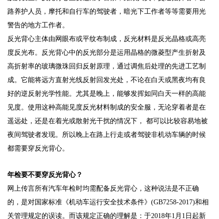
路养护人员，摩托和自行车的驾驶者，暗光下工作者等等需要用光
警告的地方工作者。
反光背心主体由网眼布或平纹布制成，反光材料是反光晶格或高亮
度反光布。反光背心中的反光部分是运用晶格的微菱型产生折射及
高折射率的玻璃微珠回归反射原理，通过调焦后处理的先进工艺制
成。它能将远方直射光线反射回发光处，不论在白天或黑夜均有良
好的逆反射光学性能。尤其是晚上，能够发挥如同白天一样的高能
见度。使用这种高能见度反光材料制成的安全服，无论穿着者是在
遥远处，还是在着光或散射光干扰的情况下， 都可以比较容易地被
夜间驾驶者发现。所以晚上在路上行走或者驾驶非机动车辆的时候
都需要穿反光背心。
年检要不要穿反光背心？
网上传言所有汽车年检时均需配备反光背心，这种说法是不正确
的，是对国家标准《机动车运行安全技术条件》(GB7258-2017)和相
关管理规定的误读。而该规定正确的理解是：于2018年1月1日起新