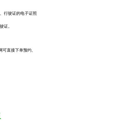
、行驶证的电子证照
驶证。
网可直接下单预约、
项