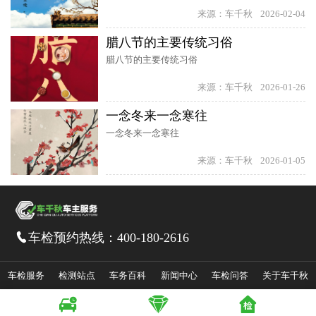
来源：车千秋
2026-02-04
腊八节的主要传统习俗
腊八节的主要传统习俗
来源：车千秋
2026-01-26
一念冬来一念寒往
一念冬来一念寒往
来源：车千秋
2026-01-05
车检预约热线：
400-180-2616

车检服务
检测站点
车务百科
新闻中心
车检问答
关于车千秋



皖ICP备14036172号-1