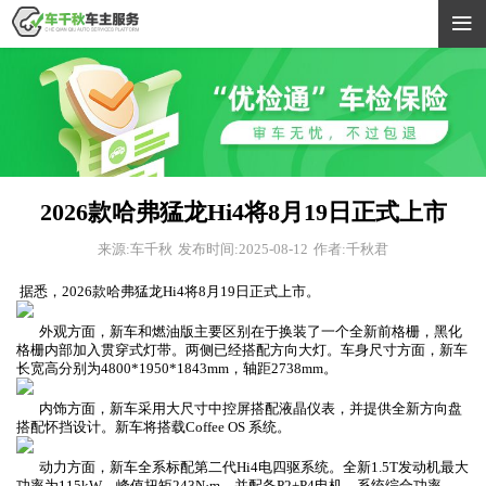

2026款哈弗猛龙Hi4将8月19日正式上市
来源:车千秋
发布时间:2025-08-12
作者:千秋君
据悉，2026款哈弗猛龙Hi4将8月19日正式上市。
外观方面，新车和燃油版主要区别在于换装了一个全新前格栅，黑化
格栅内部加入贯穿式灯带。两侧已经搭配方向大灯。车身尺寸方面，新车
长宽高分别为4800*1950*1843mm，轴距2738mm。
内饰方面，新车采用大尺寸中控屏搭配液晶仪表，并提供全新方向盘
搭配怀挡设计。新车将搭载Coffee OS 系统。
动力方面，新车全系标配第二代Hi4电四驱系统。全新1.5T发动机最大
功率为115kW，峰值扭矩243N·m。并配备P2+P4电机，系统综合功率