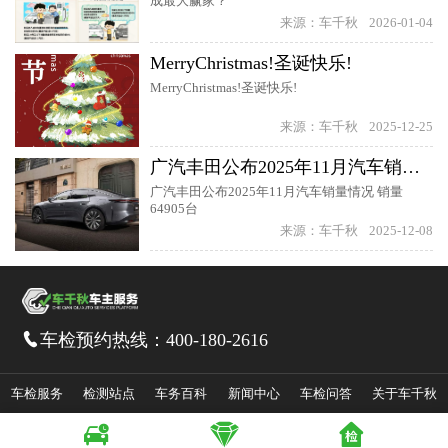
成最大赢家？
来源：车千秋
2026-01-04
MerryChristmas!圣诞快乐!
MerryChristmas!圣诞快乐!
来源：车千秋
2025-12-25
广汽丰田公布2025年11月汽车销量情况 销量64905台
广汽丰田公布2025年11月汽车销量情况 销量
64905台
来源：车千秋
2025-12-08
车检预约热线：
400-180-2616

车检服务
检测站点
车务百科
新闻中心
车检问答
关于车千秋



皖ICP备14036172号-1