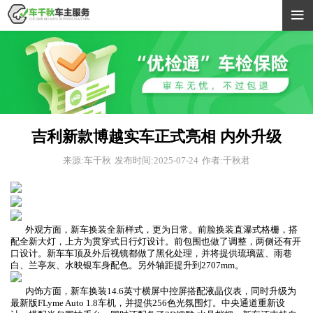

吉利新款博越实车正式亮相 内外升级
来源:车千秋
发布时间:2025-07-24
作者:千秋君
外观方面，新车换装全新样式，更为日常。前脸换装直瀑式格栅，搭
配全新大灯，上方为贯穿式日行灯设计。前包围也做了调整，两侧还有开
口设计。新车车顶及外后视镜都做了黑化处理，并将提供琉璃蓝、雨巷
白、兰亭灰、水映银车身配色。另外轴距提升到2707mm。
内饰方面，新车换装14.6英寸横屏中控屏搭配液晶仪表，同时升级为
最新版FLyme Auto 1.8车机，并提供256色光氛围灯。中央通道重新设