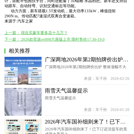
计，搭配半包围扶手台，同时还配备了3D镭雕·水晶档把。新车还支持自
动跟车、自动转弯、识别交通标志等功能。
动力方面，新车搭载1.5T发动机，最大功率133kW，峰值扭矩
290N·m。传动匹配7速湿式双离合变速箱。
来源于:汽车之家
上一篇：
现在买豪车要多花十几万？
下一篇：
2026款奕派eπ008六座版上市 限时售价17.36-19.0
相关推荐
广深两地2026年第2期拍牌价出炉 整体涨幅不大
广深两地2026年第2期拍牌价出炉 整体涨幅不大
来源：车千秋
2026-02-26
雨雪天气温馨提示
雨雪天气温馨提示
来源：车千秋
2026-01-20
2026年汽车国补细则来了！已下订还没提车的竟成最大赢家？
2026年汽车国补细则来了！已下订还没提车的竟