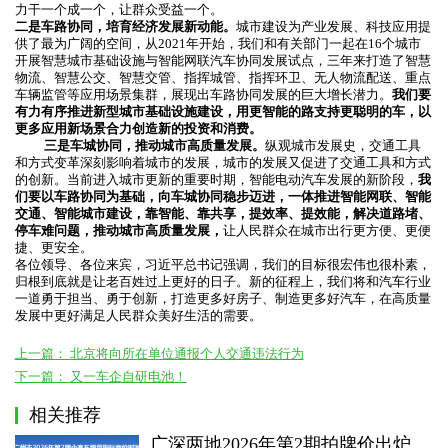
力干一个成一个，让群众受益一个。
二是车路协同，培育经济发展新动能。
城市建设为产业发展、科技应用提
供了最为广阔的空间，从2021年开始，我们和有关部门一起在16个城市
开展智慧城市基础设施与智能网联汽车协同发展试点，三年来打造了智慧
物流、智慧公交、智慧交管、指挥城管、指挥环卫、无人物流配送、重点
车辆监管等应用场景集群，展现出车路协同发展的巨大增长潜力。
我们要
有力有序推进新型城市基础设施建设，用更智能的路支持更聪明的车，以
更多应用新场景合力创造新的投资和消费。
三是车城协同，推动城市高质量发展。
纵观城市发展史，交通工具
和方式变革深刻影响着城市的发展，城市的发展又促进了交通工具和方式
的创新。当前进入城市更新的重要时期，智能电动汽车发展的新阶段，
我
们要以车路协同为基础，向车城协同稳步迈进，一体推进智能网联、智能
交通、智能城市建设，靠智能、靠共享，提效率、提效能，解决道路堵、
停车难问题，推动城市高质量发展，
让人民群众在城市出行更方便、更便
捷、更安全。
各位领导、各位来宾，习近平总书记强调，我们的目标很宏伟也很朴素，
归根到底就是让老百姓过上更好的日子。新的征程上，我们将和汽车行业
一道勇于担当、勇于创新，打造更多好房子、制造更多好汽车，在高质量
发展中更好满足人民群众美好生活的需要。
上一篇：
北京将向所在单位通报个人交通违法行为
下一篇：
又一车企自研电池！
相关推荐
广深两地2026年第2期拍牌价出炉 整体涨幅不大