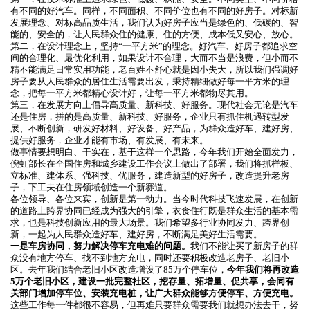
有不同的好汽车。同样，不同面积、不同价位也有不同的好房子。对标新
发展理念、对标高品质生活，我们认为好房子应当是绿色的、低碳的、智
能的、安全的，让人民群众住的健康、住的方便、成本低又安心、放心。
第二，在设计理念上，坚持“一平方米”的理念。好汽车、好房子都追求空
间的合理化、最优化利用，如果设计不合理，大而不当是浪费，但小而不
精不能满足日常实用功能，老百姓不舒心就是因小失大，所以我们强调好
房子要从人民群众的居住生活需要出发，秉持精细做好每一平方米的理
念，把每一平方米都精心设计好，让每一平方米都物尽其用。
第三，在发展方向上倡导高质量、新科技、好服务。现代社会无论是汽车
还是住房，拼的是高质量、新科技、好服务，企业只有抓住机遇转型发
展、不断创新，研发好材料、好设备、好产品，为群众造好车、建好房、
提供好服务，企业才能有市场、有发展、有未来。
做事情要想明白、干实在，基于这样一个思路，今年我们开始全面发力，
倪虹部长在全国住房和城乡建设工作会议上做出了部署，我们将抓样板、
立标准、建体系、强科技、优服务，建造新型的好房子，改造提升老房
子，下工夫在住房领域创造一个新赛道。
各位领导、各位来宾，创新是第一动力。当今时代科技飞速发展，在创新
的道路上跨界协同已经成为强大的引擎，衣食住行既是群众生活的基本需
求，也是科技创新应用的最大场景。我们希望多行业协同发力、跨界创
新，一起为人民群众造好车、建好房，不断满足美好生活需要。
一是车房协同，努力解决停车充电难的问题。
我们不能让买了新房子的群
众没有地方停车、找不到地方充电，同时还要积极改造老房子、老旧小
区。去年我们结合老旧小区改造增设了85万个停车位，
今年我们将再改造
5万个老旧小区，建设一批完整社区，挖存量、拓增量、促共享，会同有
关部门增加停车位、安装充电桩，让广大群众能够方便停车、方便充电。
这些工作每一件都很不容易，但再难只要群众需要我们就想办法去干，努