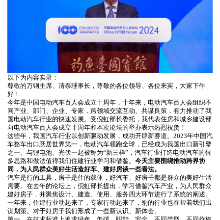
以下为内容实录：
尊敬的万钢主席、清泰理事长，尊敬的各位领导、各位来宾，大家下午
好！
今年是中国电动汽车百人会成立十周年，十年来，电动汽车百人会组织不
同产业、部门、企业、专家，跨领域交流互动、共谋良策，有力推动了我
国电动汽车行业的快速发展。受倪虹部长委托，我代表住房和城乡建设部
向电动汽车百人会成立十周年和本次论坛的举办表示热烈祝贺！
这些年，我国汽车行业以创新驱动发展，成功开辟新赛道。2023年中国汽
车整车出口跃居世界第一，电动汽车领跑全球，已经成为我国出口新引擎
之一。与锂电池、光伏一起被称为“新三样”，汽车行业打造电动汽车的很
多思路和做法值得我们住建行业学习和借鉴。
今天主要围绕推动跨界协
同，为人民群众美好生活造好车、建好房谈一些看法。
汽车是行的工具，房子是住的载体，好汽车、好房子都是群众的美好生活
需要。在去年的论坛上，倪虹部长提出，学习借鉴汽车产业，为人民群众
建好房子，并聚焦设计、建造、使用、服务四大环节进行了系统的阐述。
一年来，住建行业动起来了，专家行动起来了，别的行业也在帮着我们出
谋划策。对于好房子我们形成了一些新认识、新体会。
第一，在技术标准上追求绿色、低碳、职能、安全。不同类型、不同价格